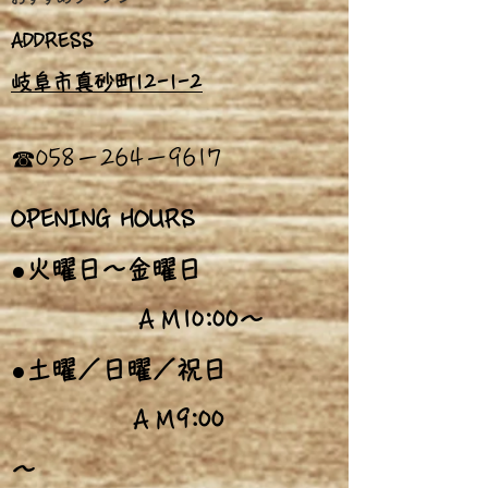
ADDRESS
岐阜市真砂町12-1
-
2
​☎058－264－9617
OPENING HOURS
●火曜日～金曜日
:00～
ＡＭ10
●土曜／日曜／祝日
9:00
ＡＭ
～