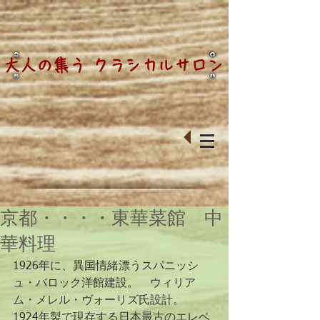
大人の集う クラシカルサロン
京都・・・・東華菜館 中
華料理
1926年に、異国情緒漂うスパニッシ
ュ・バロック洋館建設。　ウィリア
ム・メレル・ヴォーリズ氏設計。　　 
1924年製で現存する日本最古のエレベ