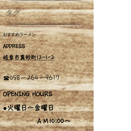
タグ
おすすめ
ラーメン
ADDRESS
岐阜市真砂町12-1
-
2
​☎058－264－9617
OPENING HOURS
●火曜日～金曜日
:00～
ＡＭ10