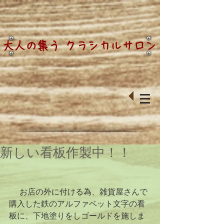
大人の集う クラシカルサロン
新しい看板作製中！！
 　お店の外に付ける為、雑貨屋さんで
購入した鉄のアルファベット文字の看
板に、下地塗りをしゴールドを施しま