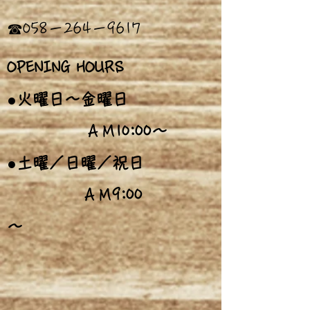
​☎058－264－9617
OPENING HOURS
●火曜日～金曜日
:00～
ＡＭ10
●土曜／日曜／祝日
9:00
ＡＭ
～