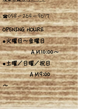
​☎058－264－9617
OPENING HOURS
●火曜日～金曜日
:00～
ＡＭ10
●土曜／日曜／祝日
9:00
ＡＭ
～